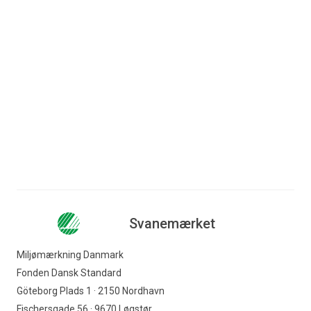
Xenia Franciska Adele
Sørensen
Konsulent
72 41 48 27
xs@ecolabel.dk
Svanemærket
Miljømærkning Danmark
Fonden Dansk Standard
Göteborg Plads 1 · 2150 Nordhavn
Fischersgade 56 · 9670 Løgstør