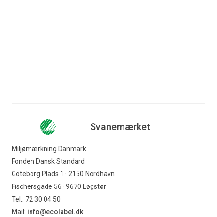
December 2022
Casen er udarbejdet på baggrund af interview med
Thomas Lindner Nielsen, teknisk chef/arkitekt rådgiver,
Frøslev. Casen er godkendt af Thomas Lindner Nielsen
Svanemærket
Miljømærkning Danmark
Fonden Dansk Standard
Göteborg Plads 1 · 2150 Nordhavn
Fischersgade 56 · 9670 Løgstør
Tel.: 72 30 04 50
Mail:
info@ecolabel.dk