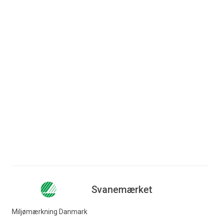
har fastsat retningslinjerne
for Svanemærket.
Nordisk Miljømærkenævn har fastsat reglerne for
certificering af produkter og serviceydelser samt
gebyrregler for Svanemærket. På siden med regler og
retningslinjer finder du også retningslinjer for brug af
Svanemærkets logo på produkter og i markedsføring.
Gå til retningslinjer
Svanemærket
Miljømærkning Danmark