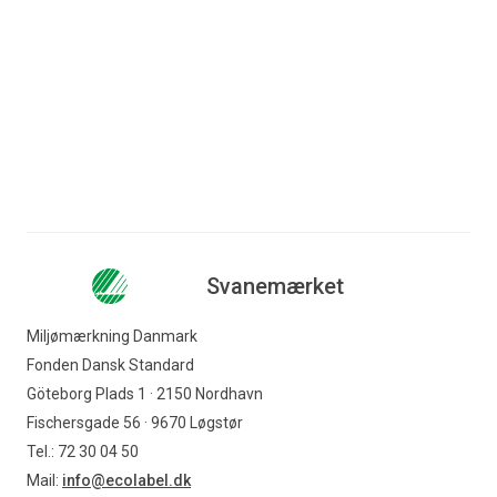
vil løbende blive udvidet.
Derudover er et af målene i strategiens spor 2,
“Langsigtet grøn udvikling”, at alle offentlige indkøb på
områder, hvor der findes officielle mærkningsordninger,
skal være miljømærkede eller leve op til tilsvarende
krav i 2030.
Svanemærket
Miljømærkning Danmark
Fonden Dansk Standard
Göteborg Plads 1 · 2150 Nordhavn
Fischersgade 56 · 9670 Løgstør
Tel.: 72 30 04 50
Mail:
info@ecolabel.dk