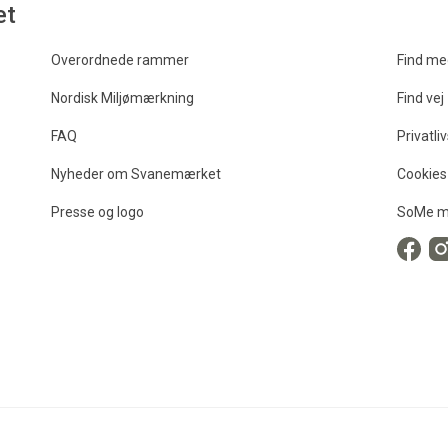
et
Overordnede rammer
Find me
Nordisk Miljømærkning
Find vej
FAQ
Privatliv
Nyheder om Svanemærket
Cookies
Presse og logo
SoMe m