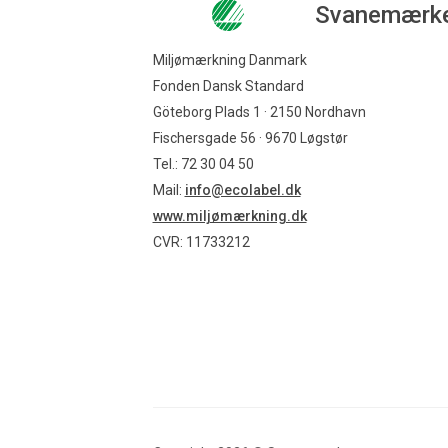
Svanemærk
Miljømærkning Danmark
Fonden Dansk Standard
Göteborg Plads 1 · 2150 Nordhavn
Fischersgade 56 · 9670 Løgstør
Tel.: 72 30 04 50
Mail:
info@ecolabel.dk
www.miljømærkning.dk
CVR: 11733212