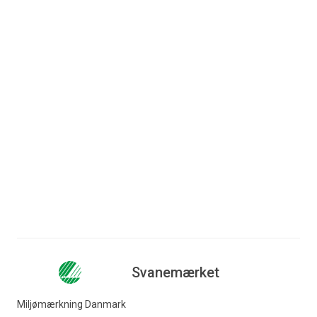
Furesø Kommune bruger bl.a.
svanemærkede produkter til at
bekæmpe is og sne, hvilket blev
fremhævet, da kommunens gartnere
modtog
Bytræprisen 2023
.
Svanemærkets krav til tømidler er netop blevet
strammet. Se de nye krav
her
.
Svanemærket
Miljømærkning Danmark