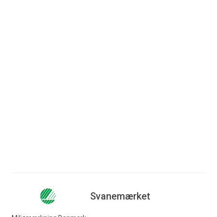
Forpersonen forhandler dansk
holdning overfor de øvrige nordiske
lande.
Nævnet rådgiver desuden
Miljøministeriet i forhold til danske
interesser og synspunkter om det
europæiske miljømærke, EU Ecolabel.
Læs mere om Miljømærkenævnet
.
Svanemærket