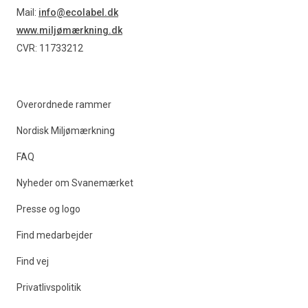
Find produkter
Mail:
info@ecolabel.dk
www.miljømærkning.dk
CVR: 11733212
Overordnede rammer
Nordisk Miljømærkning
FAQ
Nyheder om Svanemærket
Presse og logo
Find medarbejder
Find vej
Privatlivspolitik