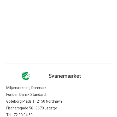
Spring til indhold
Søg efter indhold
Erhverv
Forbruger
Nyhedsbrev
Produkter med Svanemærket
Baby og børn
Virksomheder
Babyprodukter med tekstil
Indkøber
Svanemærket
Offentlig indkøber
Miljømærkning Danmark
Fonden Dansk Standard
Svanemærket
Göteborg Plads 1 · 2150 Nordhavn
Fischersgade 56 · 9670 Løgstør
Tel.: 72 30 04 50