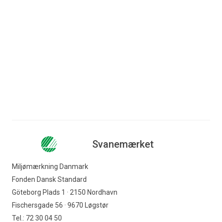
Spring til indhold
Søg efter indhold
Erhverv
Forbruger
Nyhedsbrev
Produkter med Svanemærket
Facility service
Virksomheder
Rengøringsservice
Indkøber
Svanemærket
Offentlig indkøber
Miljømærkning Danmark
Fonden Dansk Standard
Svanemærket
Göteborg Plads 1 · 2150 Nordhavn
Fischersgade 56 · 9670 Løgstør
Tel.: 72 30 04 50