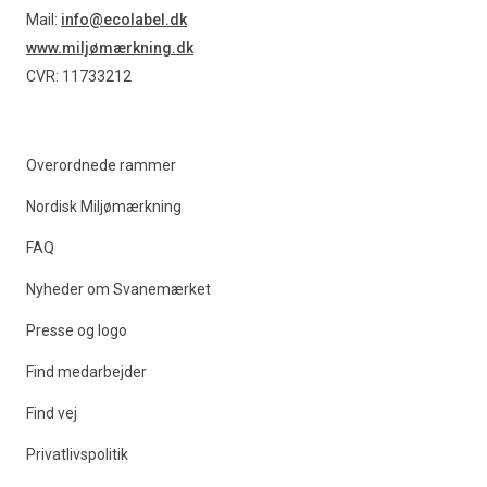
Find produkter
Mail:
info@ecolabel.dk
www.miljømærkning.dk
CVR: 11733212
Overordnede rammer
Nordisk Miljømærkning
FAQ
Nyheder om Svanemærket
Presse og logo
Find medarbejder
Find vej
Privatlivspolitik