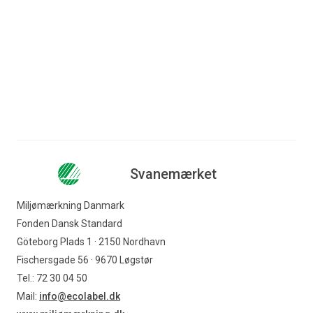
Spring til indhold
Søg efter indhold
Erhverv
Forbruger
Nyhedsbrev
Hoteller
Virksomheder
Indkøber
Svanemærket
Miljømærkning Danmark
Offentlig indkøber
Fonden Dansk Standard
Göteborg Plads 1 · 2150 Nordhavn
Fischersgade 56 · 9670 Løgstør
Svanemærket
Tel.: 72 30 04 50
Mail:
info@ecolabel.dk