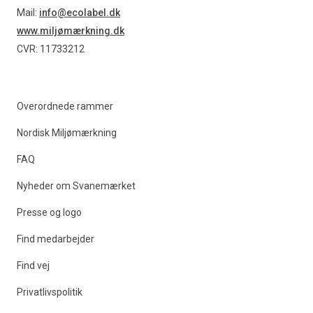
Find produkter
Mail:
info@ecolabel.dk
www.miljømærkning.dk
CVR: 11733212
Overordnede rammer
Nordisk Miljømærkning
FAQ
Nyheder om Svanemærket
Presse og logo
Find medarbejder
Find vej
Privatlivspolitik