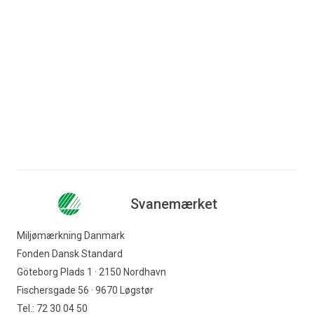
Spring til indhold
Søg efter indhold
Erhverv
Forbruger
Nyhedsbrev
Produkter med Svanemærket
Kontor- og hobbyartikler
Virksomheder
Kuverter, tryk- og kopipapir
Indkøber
Svanemærket
Offentlig indkøber
Miljømærkning Danmark
Fonden Dansk Standard
Svanemærket
Göteborg Plads 1 · 2150 Nordhavn
Fischersgade 56 · 9670 Løgstør
Tel.: 72 30 04 50