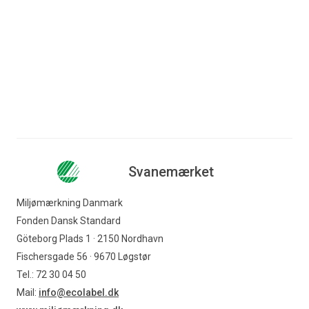
Spring til indhold
Søg efter indhold
Erhverv
Forbruger
Nyhedsbrev
Licensnummer: 5110 0080
Virksomheder
Indkøber
Svanemærket
Miljømærkning Danmark
Offentlig indkøber
Fonden Dansk Standard
Göteborg Plads 1 · 2150 Nordhavn
Fischersgade 56 · 9670 Løgstør
Svanemærket
Tel.: 72 30 04 50
Mail:
info@ecolabel.dk