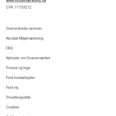
www.miljømærkning.dk
Find produkter
CVR: 11733212
Overordnede rammer
Nordisk Miljømærkning
FAQ
Nyheder om Svanemærket
Presse og logo
Find medarbejder
Find vej
Privatlivspolitik
Cookies