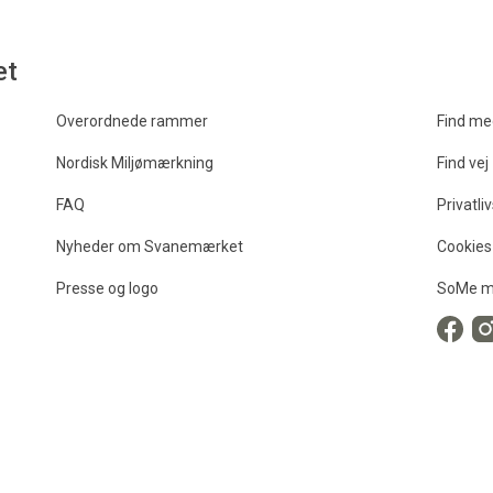
et
Overordnede rammer
Find me
Nordisk Miljømærkning
Find vej
FAQ
Privatliv
Nyheder om Svanemærket
Cookies
Presse og logo
SoMe m