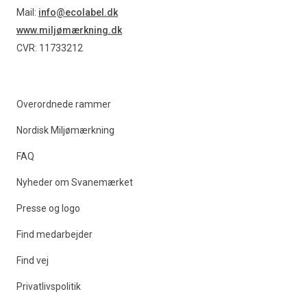
Find produkter
Mail:
info@ecolabel.dk
www.miljømærkning.dk
CVR: 11733212
Overordnede rammer
Nordisk Miljømærkning
FAQ
Nyheder om Svanemærket
Presse og logo
Find medarbejder
Find vej
Privatlivspolitik