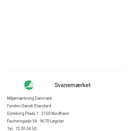
Spring til indhold
Søg efter indhold
Erhverv
Forbruger
Nyhedsbrev
Produkter med Svanemærket
Møbler og indretning
Virksomheder
Øvrige møbler
Indkøber
Svanemærket
Offentlig indkøber
Miljømærkning Danmark
Fonden Dansk Standard
Svanemærket
Göteborg Plads 1 · 2150 Nordhavn
Fischersgade 56 · 9670 Løgstør
Tel.: 72 30 04 50