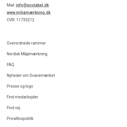
Find produkter
Mail:
info@ecolabel.dk
www.miljømærkning.dk
CVR: 11733212
Overordnede rammer
Nordisk Miljømærkning
FAQ
Nyheder om Svanemærket
Presse og logo
Find medarbejder
Find vej
Privatlivspolitik