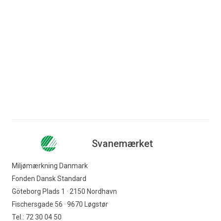
Spring til indhold
Søg efter indhold
Erhverv
Forbruger
Nyhedsbrev
Produkter med Svanemærket
Møbler og indretning
Virksomheder
Soveværelse
Indkøber
Svanemærket
Offentlig indkøber
Miljømærkning Danmark
Fonden Dansk Standard
Svanemærket
Göteborg Plads 1 · 2150 Nordhavn
Fischersgade 56 · 9670 Løgstør
Tel.: 72 30 04 50