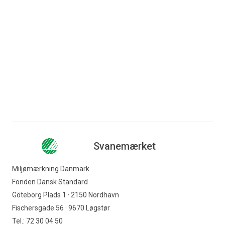
Spring til indhold
Søg efter indhold
Erhverv
Forbruger
Nyhedsbrev
OK a.m.b.a.
Virksomheder
www.ok.dk
Indkøber
Svanemærket
Offentlig indkøber
Miljømærkning Danmark
Fonden Dansk Standard
Svanemærket
Göteborg Plads 1 · 2150 Nordhavn
Fischersgade 56 · 9670 Løgstør
Tel.: 72 30 04 50