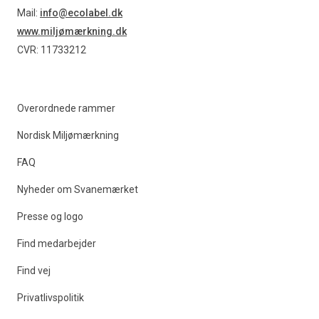
Find produkter
Mail:
info@ecolabel.dk
www.miljømærkning.dk
CVR: 11733212
Overordnede rammer
Nordisk Miljømærkning
FAQ
Nyheder om Svanemærket
Presse og logo
Find medarbejder
Find vej
Privatlivspolitik