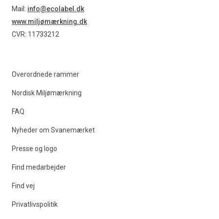
Find produkter
Mail:
info@ecolabel.dk
www.miljømærkning.dk
CVR: 11733212
Overordnede rammer
Nordisk Miljømærkning
FAQ
Nyheder om Svanemærket
Presse og logo
Find medarbejder
Find vej
Privatlivspolitik