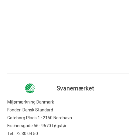
Spring til indhold
Søg efter indhold
Erhverv
Forbruger
Nyhedsbrev
Tarkett
Virksomheder
privat.tarkett.dk/
Indkøber
Svanemærket
Offentlig indkøber
Miljømærkning Danmark
Fonden Dansk Standard
Svanemærket
Göteborg Plads 1 · 2150 Nordhavn
Fischersgade 56 · 9670 Løgstør
Tel.: 72 30 04 50