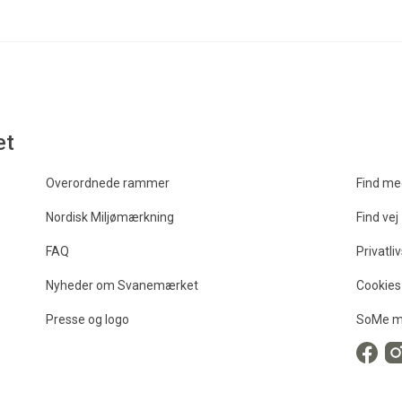
et
Overordnede rammer
Find me
Nordisk Miljømærkning
Find vej
FAQ
Privatliv
Nyheder om Svanemærket
Cookies
Presse og logo
SoMe m