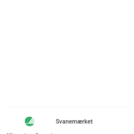
Den 30. oktober kl. 11.00-11.40 på Central
Stage.
Svanemærket