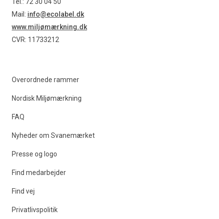
Tel.: 72 30 04 50
Mail:
info@ecolabel.dk
www.miljømærkning.dk
CVR: 11733212
Overordnede rammer
Nordisk Miljømærkning
FAQ
Nyheder om Svanemærket
Presse og logo
Find medarbejder
Find vej
Privatlivspolitik