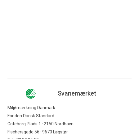
En ny undersøgelse fra
høj grad danskerne, der er
Svanemærket viser, at
trætte af at blive mødt
mere end 4 ud af 5
med v
...
danskere føler e
...
Læs mere
Læs mere
Svanemærket
Miljømærkning Danmark
Fonden Dansk Standard
Göteborg Plads 1 · 2150 Nordhavn
Fischersgade 56 · 9670 Løgstør