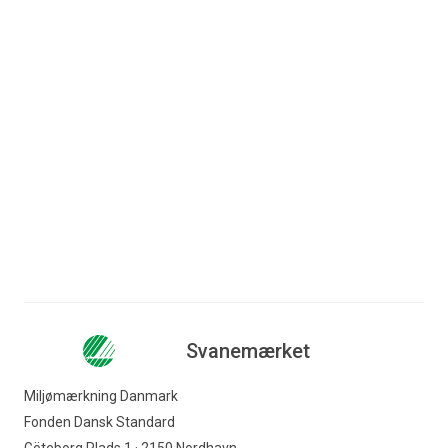
Stadig flere byggerier
2025
opnår det officielle
ATP er netop blevet kåret
nordiske miljømærke,
som Årets Grønne
Svanemærket. De
...
Indkøber 2025 af
Miljømærkning Danmar
...
Læs mere
Læs mere
Svanemærket
Miljømærkning Danmark
Fonden Dansk Standard