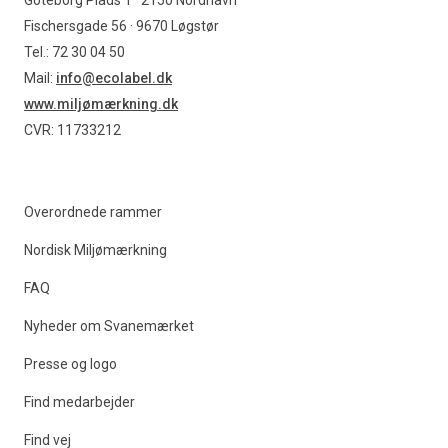
Göteborg Plads 1 · 2150 Nordhavn
Fischersgade 56 · 9670 Løgstør
Tel.: 72 30 04 50
Mail:
info@ecolabel.dk
www.miljømærkning.dk
CVR: 11733212
Overordnede rammer
Nordisk Miljømærkning
FAQ
Nyheder om Svanemærket
Presse og logo
Find medarbejder
Find vej