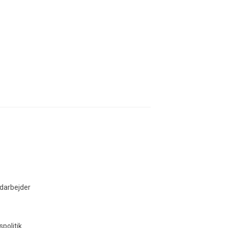
bel.dk
darbejder
spolitik