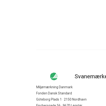
hho@ecolabel.d
Svanemærk
Miljømærkning Danmark
Fonden Dansk Standard
Göteborg Plads 1 · 2150 Nordhavn
Fischersgade 56 · 9670 Løgstør