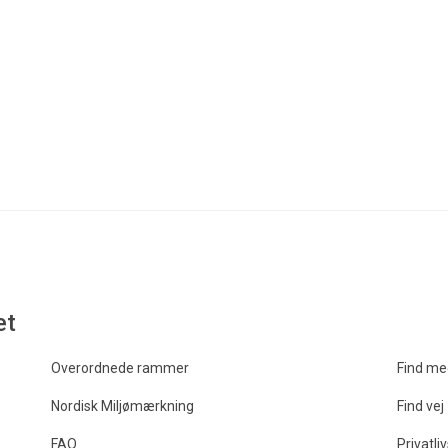
k
jw@ecola
et
Overordnede rammer
Find me
Nordisk Miljømærkning
Find vej
FAQ
Privatliv