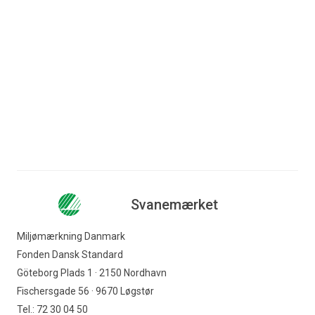
Spring til indhold
Søg efter indhold
Erhverv
Forbruger
Nyhedsbrev
Produkter med Svanemærket
Møbler og indretning
Virksomheder
Borde
Indkøber
Svanemærket
Offentlig indkøber
Miljømærkning Danmark
Fonden Dansk Standard
Svanemærket
Göteborg Plads 1 · 2150 Nordhavn
Fischersgade 56 · 9670 Løgstør
Tel.: 72 30 04 50