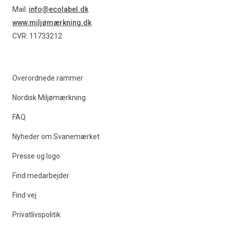
Find produkter
Mail:
info@ecolabel.dk
www.miljømærkning.dk
CVR: 11733212
Overordnede rammer
Nordisk Miljømærkning
FAQ
Nyheder om Svanemærket
Presse og logo
Find medarbejder
Find vej
Privatlivspolitik