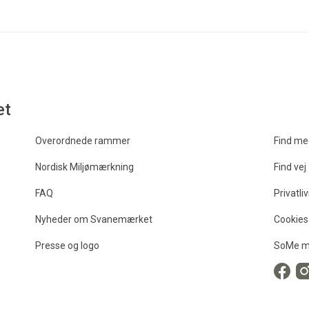
et
Overordnede rammer
Find me
Nordisk Miljømærkning
Find vej
FAQ
Privatliv
Nyheder om Svanemærket
Cookies
Presse og logo
SoMe m