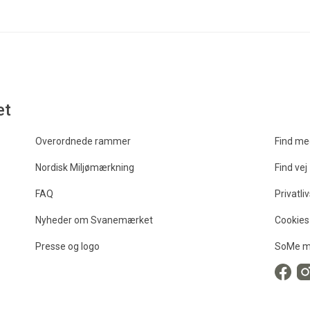
et
Overordnede rammer
Find me
Nordisk Miljømærkning
Find vej
FAQ
Privatliv
Nyheder om Svanemærket
Cookies
Presse og logo
SoMe m