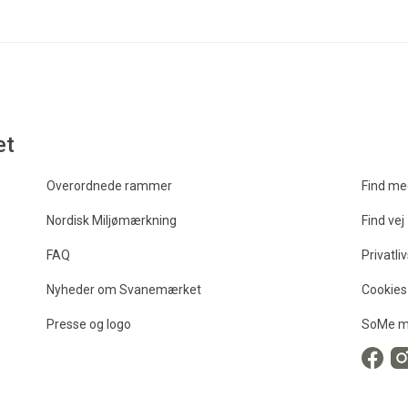
et
Overordnede rammer
Find me
Nordisk Miljømærkning
Find vej
FAQ
Privatliv
Nyheder om Svanemærket
Cookies
Presse og logo
SoMe m