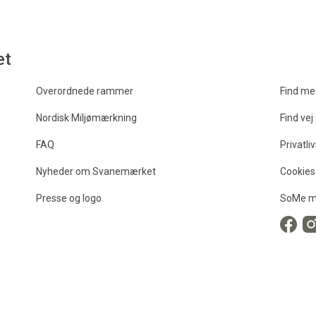
et
Overordnede rammer
Find me
Nordisk Miljømærkning
Find vej
FAQ
Privatliv
Nyheder om Svanemærket
Cookies
Presse og logo
SoMe m