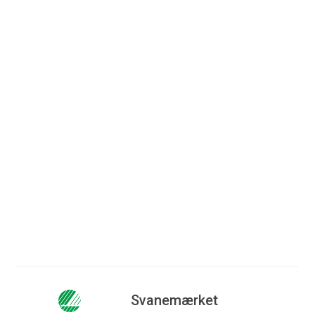
Ingeniør: AK2 Byggerådgivning
Entreprenør: Fagentreprise
Arkitekt: Arkitektfirmaet Andreas Ravn
Adresse: Hvedevej, 8900 Randers
Læs mere
Svanemærket