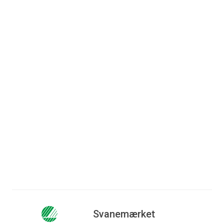
Folke
Ingeniør: Conrum A/S
Adresse: Nørrebjergvej 7, 5220
Odense SØ
Færdigopført: 2025
Læs mere
Svanemærket