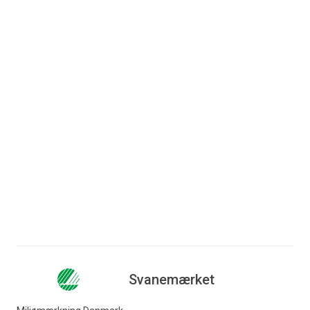
Entreprenør: Scandi Byg A/S
Arkitekt: C.F.Møller Danmark A/S
Adresse: Rullestenen - Indfaldet 21 –
115, 4000 Roskilde
Læs mere
Svanemærket