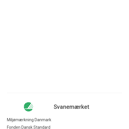
Arkitekt: Tranberg Arkitekter
Adresse: Tjørnelyparken 39, 2670
Greve
Læs mere
Svanemærket
Miljømærkning Danmark
Fonden Dansk Standard