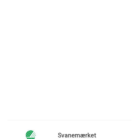
Ingeniørfirma
Entreprenør: NRE Danmark
Arkitekt: C.F.Møller Danmark A/S
Adresse: Søtorvet 4, 10, 13, 16 og 22,
8600 Silkeborg
Læs mere
Svanemærket