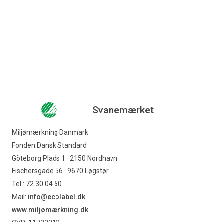
+45 28 13 65 13
era@ecolabel.dk
Svanemærket
Miljømærkning Danmark
Fonden Dansk Standard
Göteborg Plads 1 · 2150 Nordhavn
Fischersgade 56 · 9670 Løgstør
Tel.: 72 30 04 50
Mail:
info@ecolabel.dk
www.miljømærkning.dk