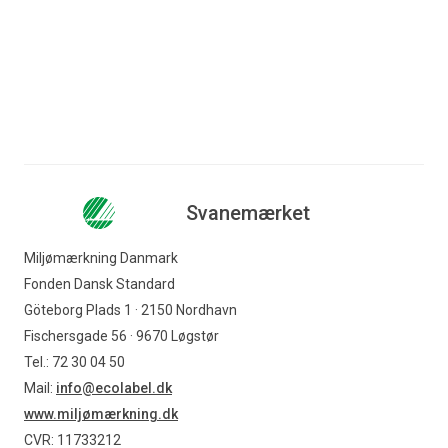
OBS!
Brugernavn og adgangskode til
portalen er personlige og må ikke
deles med andre.
Svanemærket
Miljømærkning Danmark
Fonden Dansk Standard
Göteborg Plads 1 · 2150 Nordhavn
Fischersgade 56 · 9670 Løgstør
Tel.: 72 30 04 50
Mail:
info@ecolabel.dk
www.miljømærkning.dk
CVR: 11733212