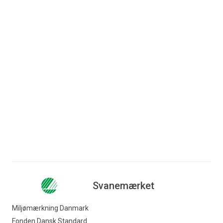
Har I spørgsmål til kravene?
Lise Glad
Konsulent
+45 72 41 48 13
lgl@ecolabel.dk
Svanemærket
Miljømærkning Danmark
Fonden Dansk Standard