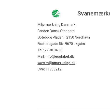
Svanemærk
Miljømærkning Danmark
Fonden Dansk Standard
Göteborg Plads 1 · 2150 Nordhavn
Fischersgade 56 · 9670 Løgstør
Tel.: 72 30 04 50
Mail:
info@ecolabel.dk
www.miljømærkning.dk
CVR: 11733212