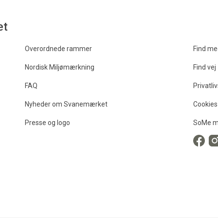
et
Overordnede rammer
Find me
Nordisk Miljømærkning
Find vej
FAQ
Privatliv
Nyheder om Svanemærket
Cookies
Presse og logo
SoMe m