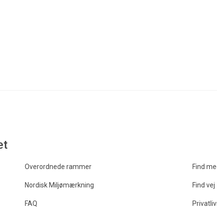
et
Overordnede rammer
Find me
Nordisk Miljømærkning
Find vej
FAQ
Privatliv