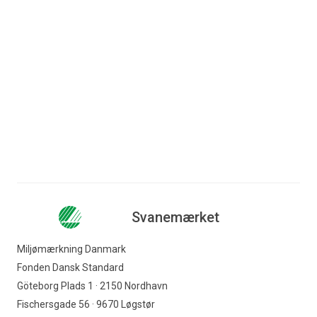
Ny indrapportering fra 13
store danske
Læs mere
virksomheder i Netværk
for Miljømærket in
...
Læs mere
Svanemærket
Miljømærkning Danmark
Fonden Dansk Standard
Göteborg Plads 1 · 2150 Nordhavn
Fischersgade 56 · 9670 Løgstør