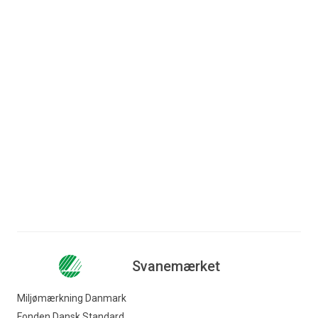
svanemærkede
Sygeplejerskernes Hus
kontorbyggeri
og PKA Ejendommes
OK har vokseværk. Derfor
eget hovedkontor er de
tager selskabet i det nye
første bygninger
...
år første spadestik til en
ti
...
Læs mere
Læs mere
Svanemærket
Miljømærkning Danmark
Fonden Dansk Standard