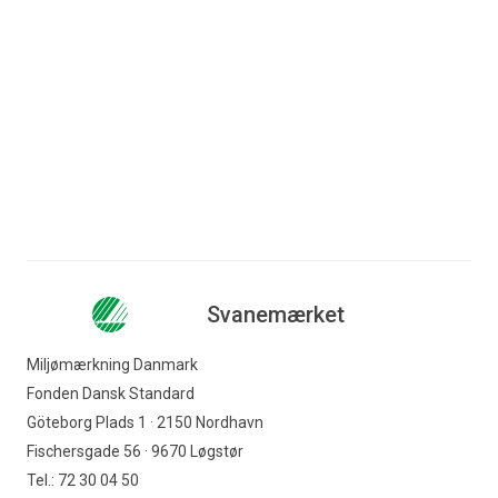
reducere
Læs mere
klimabelastningen og
fremme
...
Læs mere
Svanemærket
Miljømærkning Danmark
Fonden Dansk Standard
Göteborg Plads 1 · 2150 Nordhavn
Fischersgade 56 · 9670 Løgstør
Tel.: 72 30 04 50