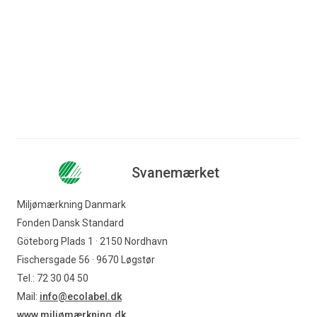
ti
...
Læs mere
Læs mere
Svanemærket
Miljømærkning Danmark
Fonden Dansk Standard
Göteborg Plads 1 · 2150 Nordhavn
Fischersgade 56 · 9670 Løgstør
Tel.: 72 30 04 50
Mail:
info@ecolabel.dk
www.miljømærkning.dk