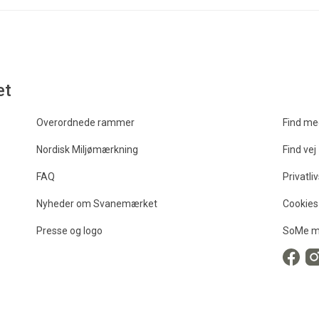
et
Overordnede rammer
Find me
Nordisk Miljømærkning
Find vej
FAQ
Privatliv
Nyheder om Svanemærket
Cookies
Presse og logo
SoMe m