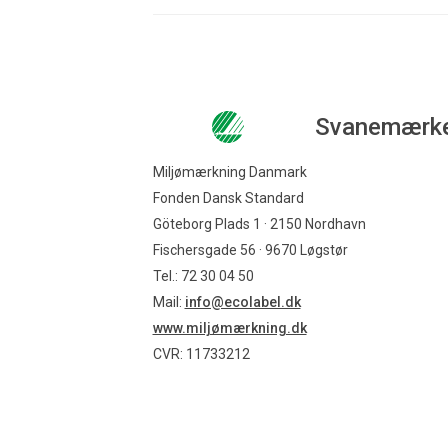
Svanemærk
Miljømærkning Danmark
Fonden Dansk Standard
Göteborg Plads 1 · 2150 Nordhavn
Fischersgade 56 · 9670 Løgstør
Tel.: 72 30 04 50
Mail:
info@ecolabel.dk
www.miljømærkning.dk
CVR: 11733212