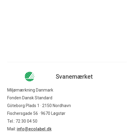
år første spadestik til en
ti
...
Læs mere
Læs mere
Svanemærket
Miljømærkning Danmark
Fonden Dansk Standard
Göteborg Plads 1 · 2150 Nordhavn
Fischersgade 56 · 9670 Løgstør
Tel.: 72 30 04 50
Mail:
info@ecolabel.dk