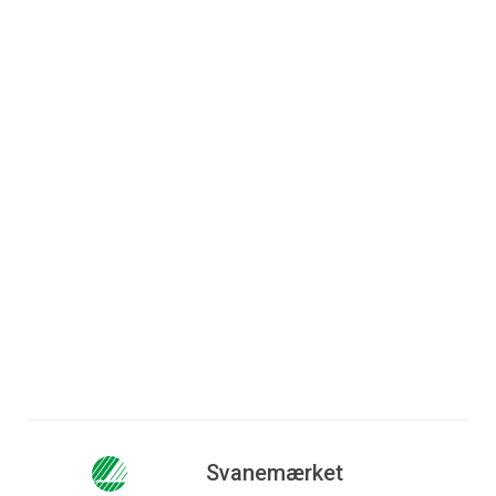
Danske
IDA er netop blevet kåret
virksomheder i
som årets grønne
indkøbernetværk
indkøber i Netværk for
sætter rekord
Miljømærket in
...
Ny indrapportering fra 13
store danske
Læs mere
virksomheder i Netværk
for Miljømærket in
...
Læs mere
Svanemærket